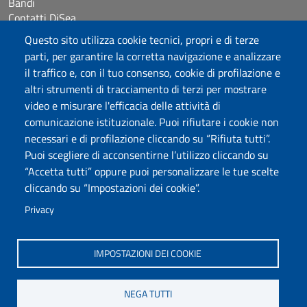
Bandi
Contatti DiSea
Occupazione giornaliera aule
Questo sito utilizza cookie tecnici, propri e di terze
Prenotazione Sala riunioni
parti, per garantire la corretta navigazione e analizzare
il traffico e, con il tuo consenso, cookie di profilazione e
Seguici su
altri strumenti di tracciamento di terzi per mostrare
video e misurare l'efficacia delle attività di
comunicazione istituzionale. Puoi rifiutare i cookie non
Università degli Studi di Sassari
necessari e di profilazione cliccando su “Rifiuta tutti”.
Dipartimento di Scienze Economiche e Aziendali
Puoi scegliere di acconsentirne l’utilizzo cliccando su
Via Muroni 25, 07100 Sassari
“Accetta tutti” oppure puoi personalizzare le tue scelte
Tel: +39 079 213001
cliccando su “Impostazioni dei cookie”.
Fax: +39 079 213002
E-mail: disea@uniss.it
Privacy
PEC: dip.scienze.economiche.aziendali@pec.uniss.it
Coordinate GPS
IMPOSTAZIONI DEI COOKIE
NEGA TUTTI