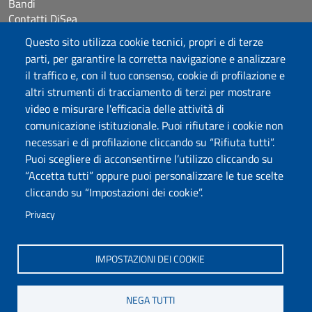
Bandi
Contatti DiSea
Occupazione giornaliera aule
Questo sito utilizza cookie tecnici, propri e di terze
Prenotazione Sala riunioni
parti, per garantire la corretta navigazione e analizzare
il traffico e, con il tuo consenso, cookie di profilazione e
Seguici su
altri strumenti di tracciamento di terzi per mostrare
video e misurare l'efficacia delle attività di
comunicazione istituzionale. Puoi rifiutare i cookie non
Università degli Studi di Sassari
necessari e di profilazione cliccando su “Rifiuta tutti”.
Dipartimento di Scienze Economiche e Aziendali
Puoi scegliere di acconsentirne l’utilizzo cliccando su
Via Muroni 25, 07100 Sassari
“Accetta tutti” oppure puoi personalizzare le tue scelte
Tel: +39 079 213001
cliccando su “Impostazioni dei cookie”.
Fax: +39 079 213002
E-mail: disea@uniss.it
Privacy
PEC: dip.scienze.economiche.aziendali@pec.uniss.it
Coordinate GPS
IMPOSTAZIONI DEI COOKIE
NEGA TUTTI