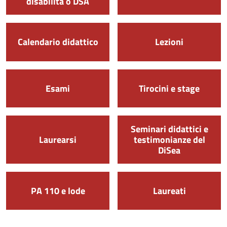
disabilità o DSA
Calendario didattico
Lezioni
Esami
Tirocini e stage
Seminari didattici e
Laurearsi
testimonianze del
DiSea
PA 110 e lode
Laureati