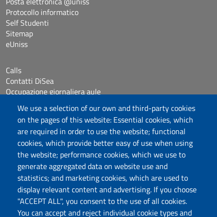
Posta elettronica @uniss
Protocollo informatico
Self Studenti
Sitemap
eUniss
Calls
Contatti DiSea
Occupazione giornaliera aule
Prenotazione Sala riunioni
We use a selection of our own and third-party cookies
on the pages of this website: Essential cookies, which
Follow us
are required in order to use the website; functional
cookies, which provide better easy of use when using
the website; performance cookies, which we use to
Università degli Studi di Sassari
generate aggregated data on website use and
statistics; and marketing cookies, which are used to
Dipartimento di Scienze Economiche e Aziendali
display relevant content and advertising. If you choose
Via Muroni 25, 07100 Sassari
"ACCEPT ALL", you consent to the use of all cookies.
Tel: +39 079 213001
You can accept and reject individual cookie types and