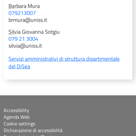
Barbara
Mura
079213007
brmura@uniss.it
Silvia Giovanna
Sotgiu
079 21 3004
silvia@uniss.it
Servizi amministrativi di struttura dipartimentale
del DiSea
Accessibility
Agenda Web
Cookie settings
Dichiarazione di accessibilità