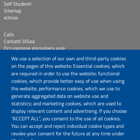
Self Studenti
Sitemap
eUniss
Calls
Contatti DiSea
Occupazione giornaliera aule
Prenotazione Sala riunioni
We use a selection of our own and third-party cookies
on the pages of this website: Essential cookies, which
Follow us
are required in order to use the website; functional
cookies, which provide better easy of use when using
the website; performance cookies, which we use to
Università degli Studi di Sassari
generate aggregated data on website use and
statistics; and marketing cookies, which are used to
Dipartimento di Scienze Economiche e Aziendali
display relevant content and advertising. If you choose
Via Muroni 25, 07100 Sassari
"ACCEPT ALL", you consent to the use of all cookies.
Tel: +39 079 213001
You can accept and reject individual cookie types and
Fax: +39 079 213002
revoke your consent for the future at any time under
E-mail: disea@uniss.it