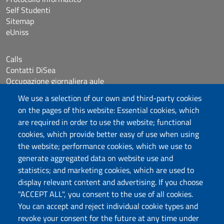
Self Studenti
Sitemap
eUniss
Calls
Contatti DiSea
Occupazione giornaliera aule
Prenotazione Sala riunioni
We use a selection of our own and third-party cookies
on the pages of this website: Essential cookies, which
Follow us
are required in order to use the website; functional
cookies, which provide better easy of use when using
the website; performance cookies, which we use to
Università degli Studi di Sassari
generate aggregated data on website use and
statistics; and marketing cookies, which are used to
Dipartimento di Scienze Economiche e Aziendali
display relevant content and advertising. If you choose
Via Muroni 25, 07100 Sassari
"ACCEPT ALL", you consent to the use of all cookies.
Tel: +39 079 213001
You can accept and reject individual cookie types and
Fax: +39 079 213002
revoke your consent for the future at any time under