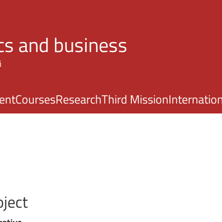
Skip to main content
s and business
i
ent
Courses
Research
Third Mission
Internatio
oject