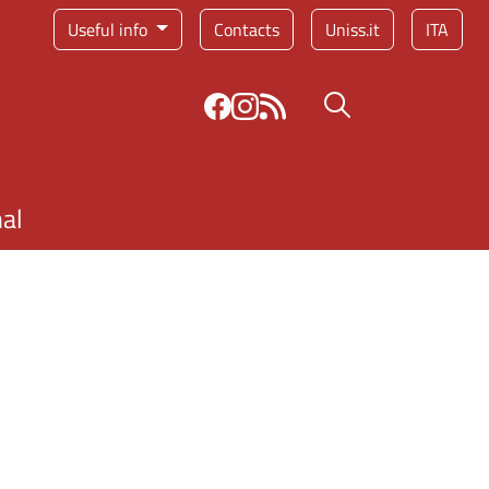
Service menu
Useful info
Contacts
Uniss.it
ITA
Search button
nal