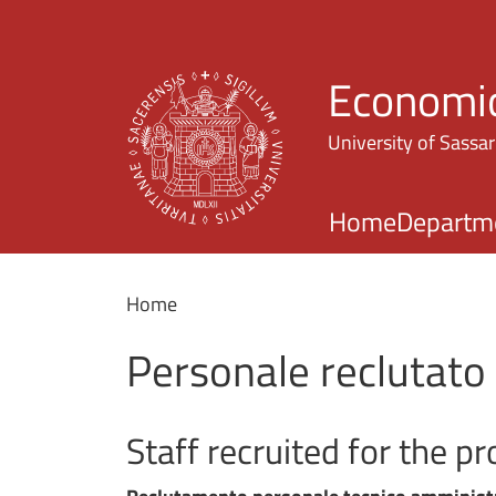
Economic
University of Sassar
Home
Departm
Home
Personale reclutato
Staff recruited for the pr