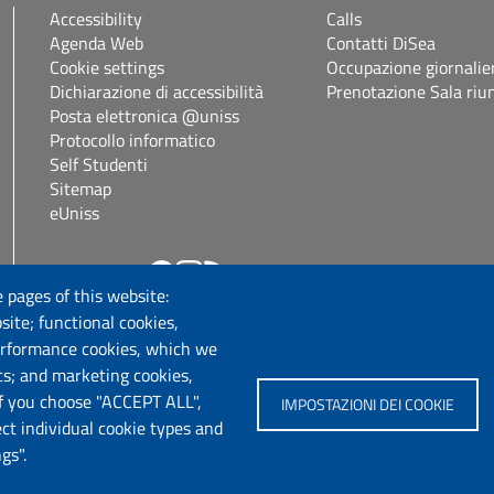
Accessibility
Calls
Agenda Web
Contatti DiSea
Cookie settings
Occupazione giornalie
Dichiarazione di accessibilità
Prenotazione Sala riu
Posta elettronica @uniss
Protocollo informatico
Self Studenti
Sitemap
eUniss
Follow us
.it
 pages of this website:
site; functional cookies,
erformance cookies, which we
cs; and marketing cookies,
If you choose "ACCEPT ALL",
IMPOSTAZIONI DEI COOKIE
ect individual cookie types and
gs".