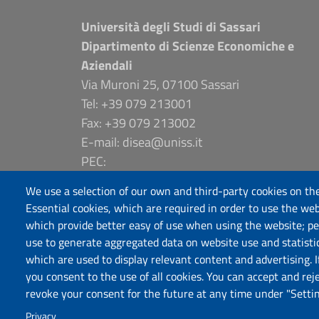
Università degli Studi di Sassari
Dipartimento di Scienze Economiche e
Aziendali
Via Muroni 25, 07100 Sassari
Tel: +39 079 213001
Fax: +39 079 213002
E-mail: disea@uniss.it
PEC:
dip.scienze.economiche.aziendali@pec.uniss
We use a selection of our own and third-party cookies on the
Coordinate GPS
Essential cookies, which are required in order to use the web
which provide better easy of use when using the website; p
use to generate aggregated data on website use and statisti
which are used to display relevant content and advertising. 
you consent to the use of all cookies. You can accept and rej
revoke your consent for the future at any time under "Settin
Privacy