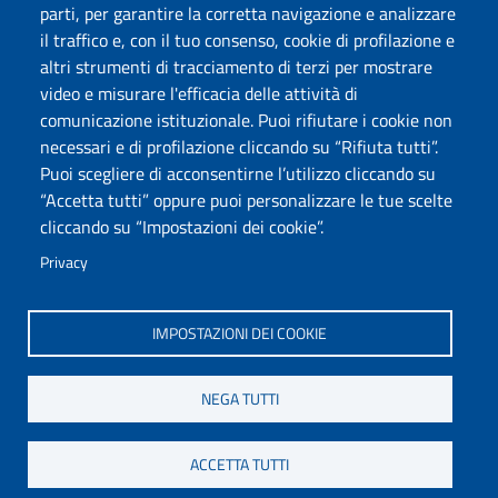
parti, per garantire la corretta navigazione e analizzare
il traffico e, con il tuo consenso, cookie di profilazione e
Seguici su
altri strumenti di tracciamento di terzi per mostrare
video e misurare l'efficacia delle attività di
comunicazione istituzionale. Puoi rifiutare i cookie non
Università degli Studi di Sassari
necessari e di profilazione cliccando su “Rifiuta tutti”.
Dipartimento di Scienze Economiche e Aziendali
Puoi scegliere di acconsentirne l’utilizzo cliccando su
Via Muroni 25, 07100 Sassari
“Accetta tutti” oppure puoi personalizzare le tue scelte
Tel: +39 079 213001
cliccando su “Impostazioni dei cookie”.
Fax: +39 079 213002
E-mail: disea@uniss.it
Privacy
PEC: dip.scienze.economiche.aziendali@pec.uniss.it
Coordinate GPS
IMPOSTAZIONI DEI COOKIE
NEGA TUTTI
ACCETTA TUTTI