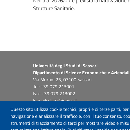
Nell'a.a. 2026/27 è prevista la riattivazione 
Strutture Sanitarie.
Università degli Studi di Sassari
Dipartimento di Scienze Economiche e Aziendali
Via Muroni 25, 07100 Sassari
Tel: +39 079 213001
Fax: +39 079 213002
E-mail: disea@uniss.it
PEC: dip.scienze.economiche.aziendali@pec.uniss.
Questo sito utilizza cookie tecnici, propri e di terze parti, per
Coordinate GPS
navigazione e analizzare il traffico e, con il tuo consenso, cook
strumenti di tracciamento di terzi per mostrare video e misurar