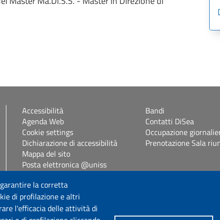
del Master Ma.Di.S.S. - Master in Direzione di
Accessibilità
Bandi
Agenda Web
Contatti DiSea
Cookie settings
Occupazione giornalie
Dichiarazione di accessibilità
Prenotazione Sala riu
Mappa del sito
Posta elettronica @uniss
Protocollo informatico
it
 garantire la corretta
Self Studenti
ie di profilazione e altri
eUniss
e l'efficacia delle attività di