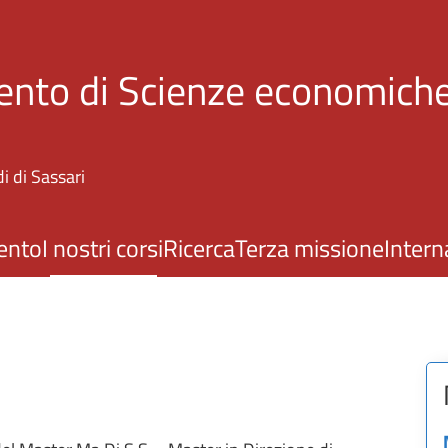
Salta al contenuto principale
ento di Scienze economiche
i di Sassari
ento
I nostri corsi
Ricerca
Terza missione
Intern