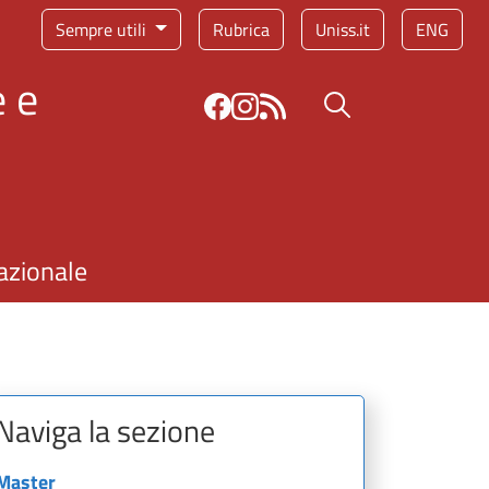
Sempre utili
Rubrica
Uniss.it
ENG
 e
Bottone cerca
azionale
Naviga la sezione
Master