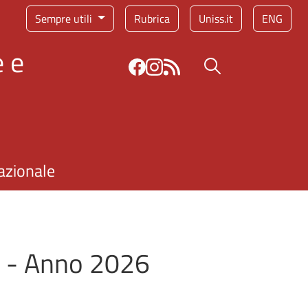
Sempre utili
Rubrica
Uniss.it
ENG
 e
Bottone cerca
azionale
a - Anno 2026