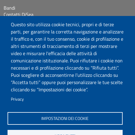
Bandi
Contatti DiSea
Occupazione giornaliera aule
Questo sito utilizza cookie tecnici, propri e di terze
Prenotazione Sala riunioni
parti, per garantire la corretta navigazione e analizzare
il traffico e, con il tuo consenso, cookie di profilazione e
Seguici su
altri strumenti di tracciamento di terzi per mostrare
video e misurare l'efficacia delle attività di
comunicazione istituzionale. Puoi rifiutare i cookie non
Università degli Studi di Sassari
necessari e di profilazione cliccando su “Rifiuta tutti”.
Dipartimento di Scienze Economiche e Aziendali
Puoi scegliere di acconsentirne l’utilizzo cliccando su
Via Muroni 25, 07100 Sassari
“Accetta tutti” oppure puoi personalizzare le tue scelte
Tel: +39 079 213001
cliccando su “Impostazioni dei cookie”.
Fax: +39 079 213002
E-mail: disea@uniss.it
Privacy
PEC: dip.scienze.economiche.aziendali@pec.uniss.it
Coordinate GPS
IMPOSTAZIONI DEI COOKIE