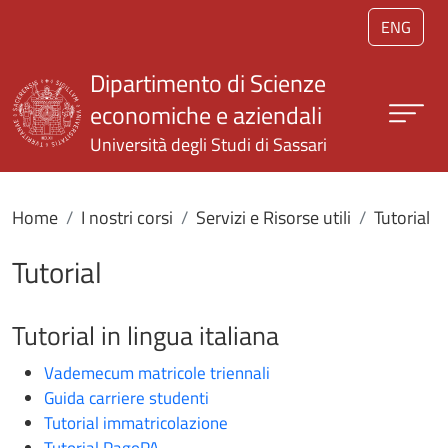
Salta al contenuto principale
ENG
Dipartimento di Scienze
economiche e aziendali
Università degli Studi di Sassari
Home
I nostri corsi
Servizi e Risorse utili
Tutorial
Tutorial
Tutorial in lingua italiana
Vademecum matricole triennali
Guida carriere studenti
Tutorial immatricolazione
Tutorial PagoPA