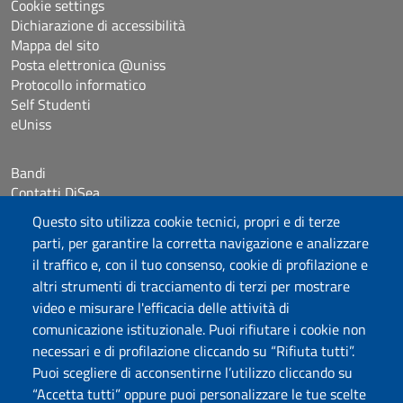
Cookie settings
Dichiarazione di accessibilità
Mappa del sito
Posta elettronica @uniss
Protocollo informatico
Self Studenti
eUniss
Bandi
Contatti DiSea
Occupazione giornaliera aule
Questo sito utilizza cookie tecnici, propri e di terze
Prenotazione Sala riunioni
parti, per garantire la corretta navigazione e analizzare
il traffico e, con il tuo consenso, cookie di profilazione e
Seguici su
altri strumenti di tracciamento di terzi per mostrare
video e misurare l'efficacia delle attività di
comunicazione istituzionale. Puoi rifiutare i cookie non
Università degli Studi di Sassari
necessari e di profilazione cliccando su “Rifiuta tutti”.
Dipartimento di Scienze Economiche e Aziendali
Puoi scegliere di acconsentirne l’utilizzo cliccando su
Via Muroni 25, 07100 Sassari
“Accetta tutti” oppure puoi personalizzare le tue scelte
Tel: +39 079 213001