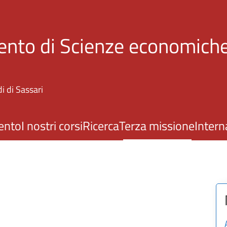
Salta al contenuto principale
ento di Scienze economiche
i di Sassari
ento
I nostri corsi
Ricerca
Terza missione
Intern