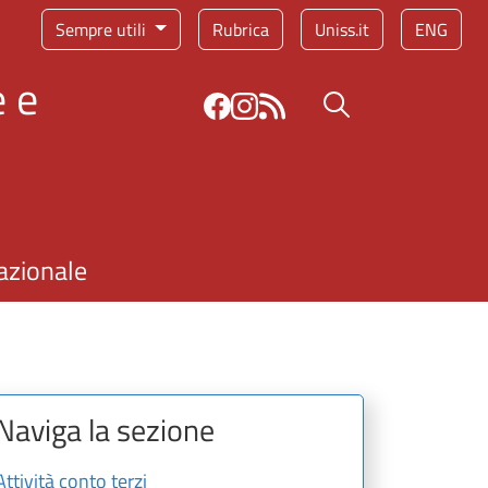
Sempre utili
Rubrica
Uniss.it
ENG
 e
Bottone cerca
azionale
Naviga la sezione
Attività conto terzi