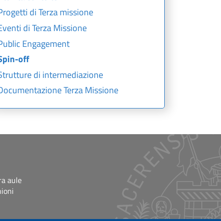
Progetti di Terza missione
Eventi di Terza Missione
Public Engagement
Spin-off
Strutture di intermediazione
Documentazione Terza Missione
ra aule
nioni