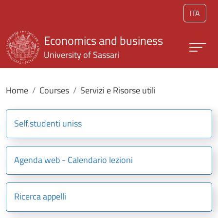
Skip to main content
ITA
Economics and business
University of Sassari
Home
Courses
Servizi e Risorse utili
Self.studenti uniss
Agenda web - Calendario lezioni
Ricerca appelli