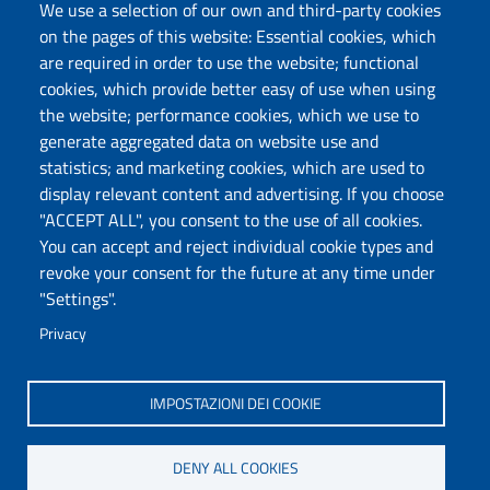
We use a selection of our own and third-party cookies
on the pages of this website: Essential cookies, which
Follow us
are required in order to use the website; functional
cookies, which provide better easy of use when using
the website; performance cookies, which we use to
Università degli Studi di Sassari
generate aggregated data on website use and
statistics; and marketing cookies, which are used to
Dipartimento di Scienze Economiche e Aziendali
display relevant content and advertising. If you choose
Via Muroni 25, 07100 Sassari
"ACCEPT ALL", you consent to the use of all cookies.
Tel: +39 079 213001
You can accept and reject individual cookie types and
Fax: +39 079 213002
revoke your consent for the future at any time under
E-mail: disea@uniss.it
"Settings".
PEC: dip.scienze.economiche.aziendali@pec.uniss.it
Privacy
Coordinate GPS
IMPOSTAZIONI DEI COOKIE
DENY ALL COOKIES